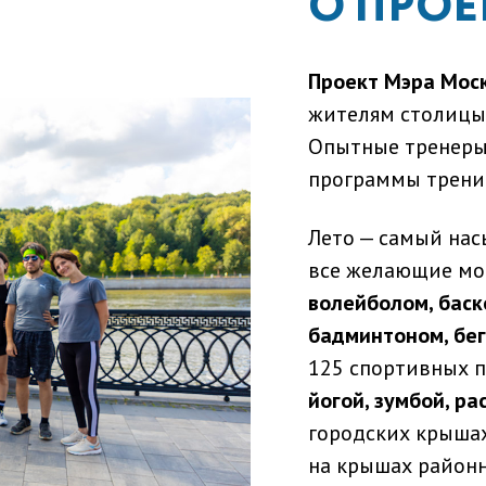
О ПРОЕ
Проект Мэра Мос
жителям столицы
Опытные тренеры 
программы тренир
Лето — самый нас
все желающие мо
волейболом, баск
бадминтоном, бег
125 спортивных п
йогой, зумбой, р
городских крышах
на крышах районн