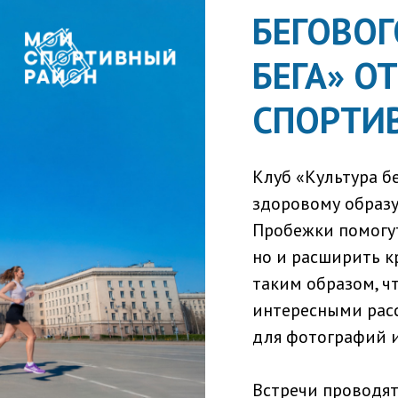
БЕГОВОГ
БЕГА» О
СПОРТИ
Клуб «Культура б
здоровому образу
Пробежки помогут
но и расширить к
таким образом, ч
интересными рас
для фотографий и
Встречи проводятс