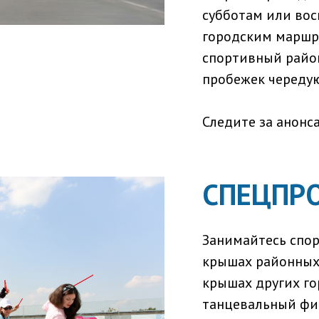
субботам или вос
городским маршр
спортивный райо
пробежек чередую
Следите за анонс
CПЕЦПРО
Занимайтесь спор
крышах районных 
крышах других го
танцевальный фит